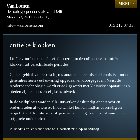
MENU
Van Loenen
de horlogespeciaalzaak van Delft
Markt 63
,
2611 GS
Delft
,
info@vanloenen.com
015 212 37 35
antieke klokken
Liefde voor het ambacht vindt u terug in de collectie van antieke
klokken uit verschillende periodes.
Op het gebied van reparatie, restauratie en technische kennis is door de
generaties heen veel ervaring opgedaan en doorgegeven. Naast de
moderne technologie wordt er ook gewerkt met klassieke apparatuur en
bieden zij het ambachtelijke handwerk.
In de werkplaats worden alle uurwerken deskundig onderzocht en
onderhouden alvorens ze in de winkel komen. Indien voorradig en
mogelijk zal de antieke klok gerepareerd en gerestaureerd worden met
originele onderdelen.
Alle prijzen van de antieke klokken zijn op aanvraag.