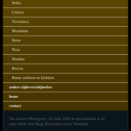
Seiko
Citizen
Victorinox
Mondaine
Botta
Picto
Ninaber
Boccia
Braun wekkers en klokken
andere tijdsverschijnselen
home
contact
Van Loenen Horlogerie - Al sinds 1842 de speciaalzaak in de
regio Delft, Den Haag, Rotterdam en het Westland